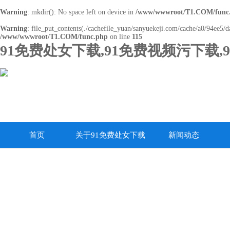
Warning
: mkdir(): No space left on device in
/www/wwwroot/T1.COM/func
Warning
: file_put_contents(./cachefile_yuan/sanyuekeji.com/cache/a0/94ee5/da
/www/wwwroot/T1.COM/func.php
on line
115
91免费处女下载,91免费视频污下载,
首页
关于91免费处女下载
新闻动态