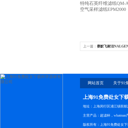
特纯石英纤维滤纸QM-
空气采样滤纸EPM2000
上一篇：
赛默飞耐洁NALGE
免费处女下载 4008087828
网站首页
关于91
下
上海91免费处女下
地址：上海闵行区浦江镇联航路1
主营产品：超滤杯，whatm
版权所有：上海91免费处女