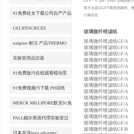
GF/F：0.7µm 小到0.7µ
取方法是以GF/F基质创建的。
91免费处女下载公司自产产品
订购信息
GELIFESCIECES
玻璃微纤维滤纸
玻璃微纤维滤纸GF/A
nalgene 耐洁 产品THERMO
玻璃微纤维滤纸GF/A
玻璃微纤维滤纸GF/A
赛默飞
实验室用品仪器
玻璃微纤维滤纸GF/A
玻璃微纤维滤纸GF/A
玻璃微纤维滤纸GF/A
91免费版污在线观看蠕动泵
玻璃微纤维滤纸GF/A
LongerPump
玻璃微纤维滤纸GF/A
91免费视频污下载 PH试纸
玻璃微纤维滤纸GF/A
玻璃微纤维滤纸GF/A
macherey-nagel
MERCK MILLIPORE默克91免
玻璃微纤维滤纸GF/A
玻璃微纤维滤纸GF/A
费版下载黄色产品
玻璃微纤维滤纸GF/A
PALL颇尔美国代理实验室过
玻璃微纤维滤纸GF/A
玻璃微纤维滤纸GF/B
滤产品
日本东洋toyo advantec