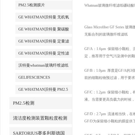
品代理
PM2.5检测膜片
Whatman玻璃微纤维滤纸硼
GE WHATMAN沃特曼 无机氧
化铝AAO模板
Glass Microfiber GF Serie
GE WHATMAN沃特曼 聚碳酸
无黏合剂的玻璃微纤维滤纸
酯膜
GE WHATMAN沃特曼 定量滤
GF/A：1.6µm 保留细
纸
GE WHATMAN沃特曼 定性滤
定，推荐用于空气污染测中的颗
纸
沃特曼whatman玻璃纤维滤纸
GF/B：1.0µm 厚度是G
GELIFESCIENCES
前的细颗粒物预过滤，用于要求
WHATMAN 转印记膜杂交膜
GE WHATMAN沃特曼 PM2.5
GF/C：1.2µm 保留细
专用产品
液。当需要更高负载力的时候，
PM2.5检测
GF/D：2.7µm 流速相
清洁度检测装置颗粒度检测
GF/D为保留细小颗粒的膜提供
SARTORIUS赛多利斯德国